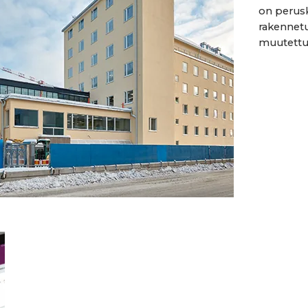
on perusk
rakennetu
muutettu 