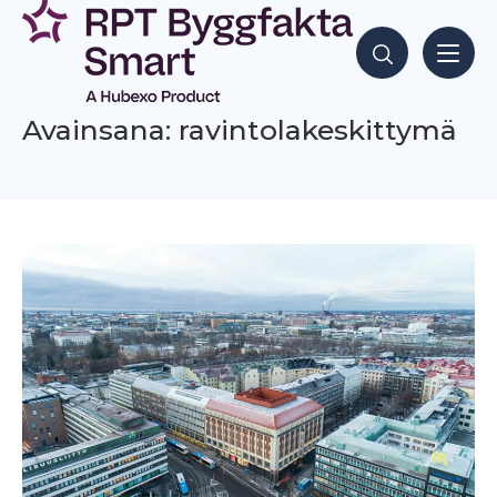
Siirry
sisältöön
Hae sisältöjä
Avainsana: ravintolakeskittymä