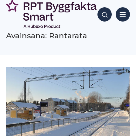
Siirry
sisältöön
Hae sisältöjä
Avainsana: Rantarata