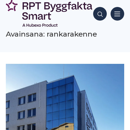
Siirry
sisältöön
Hae sisältöjä
Avainsana: rankarakenne