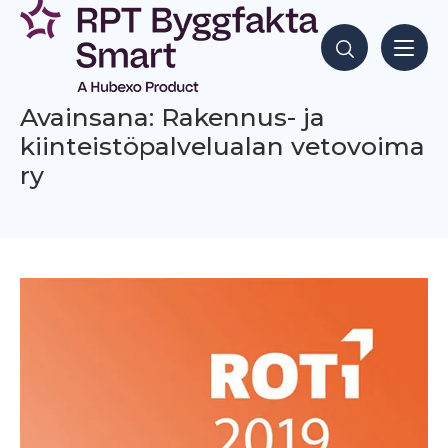
Siirry
sisältöön
Hae sisältöjä
Avainsana: Rakennus- ja
kiinteistöpalvelualan vetovoima
ry