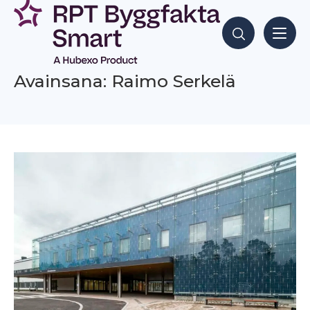
Siirry
sisältöön
Hae sisältöjä
Avainsana: Raimo Serkelä