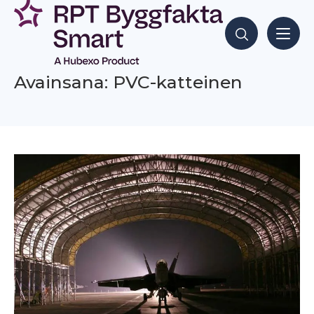
Siirry
sisältöön
Hae sisältöjä
Avainsana: PVC-katteinen