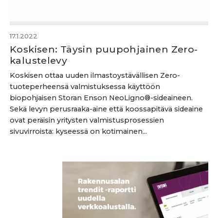
17.1.2022
Koskisen: Täysin puupohjainen Zero-
kalustelevy
Koskisen ottaa uuden ilmastoystävällisen Zero-
tuoteperheensä valmistuksessa käyttöön
biopohjaisen Storan Enson NeoLigno®-sideaineen.
Sekä levyn perusraaka-aine että koossapitävä sideaine
ovat peräisin yritysten valmistusprosessien
sivuvirroista: kyseessä on kotimainen...