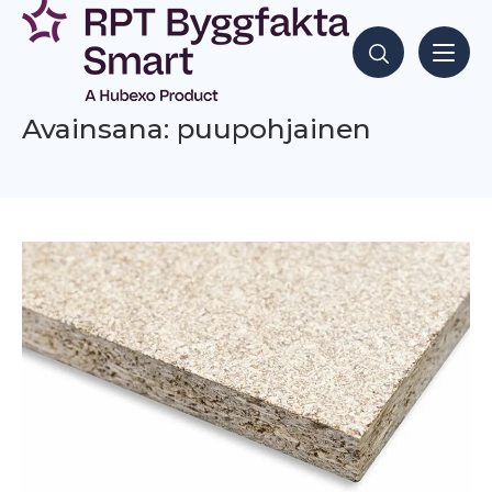
Siirry
sisältöön
Hae sisältöjä
Avainsana: puupohjainen