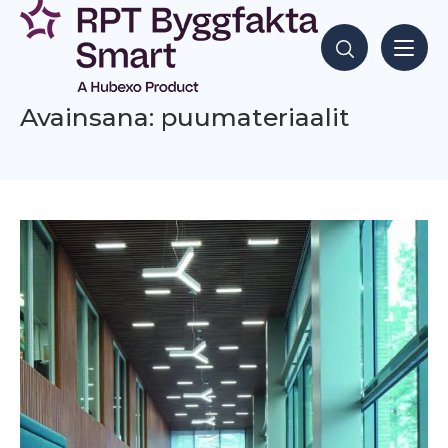
Siirry
sisältöön
Hae sisältöjä
Avainsana: puumateriaalit