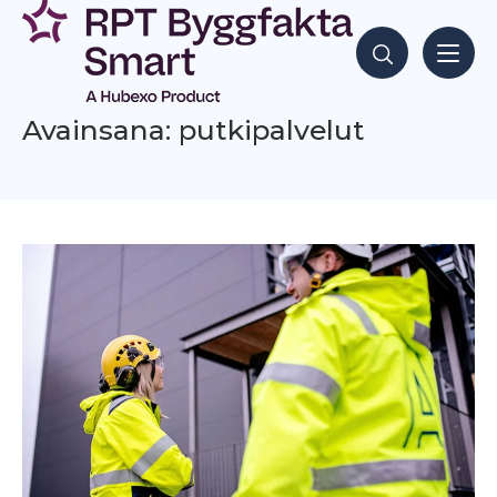
Siirry
sisältöön
Hae sisältöjä
Avainsana: putkipalvelut