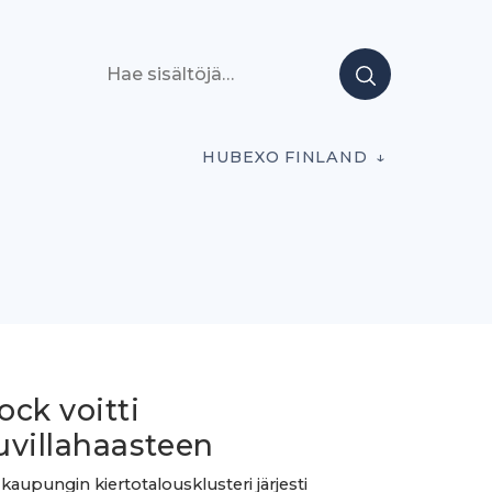
Hae sisältöjä
HUBEXO FINLAND
ck voitti
uvillahaasteen
kaupungin kiertotalousklusteri järjesti