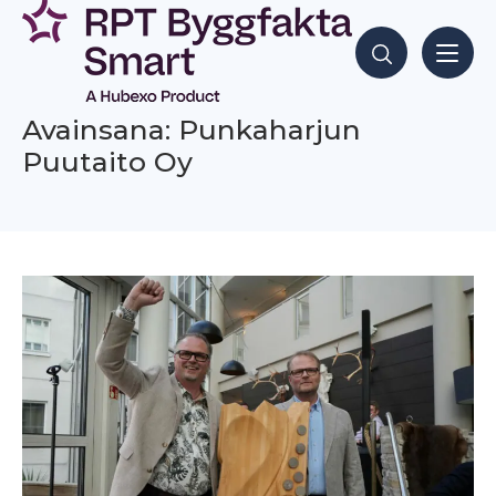
Siirry
sisältöön
Hae sisältöjä
Avainsana: Punkaharjun
Puutaito Oy