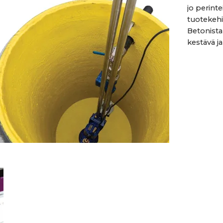
jo perint
tuotekeh
Betonist
kestävä ja