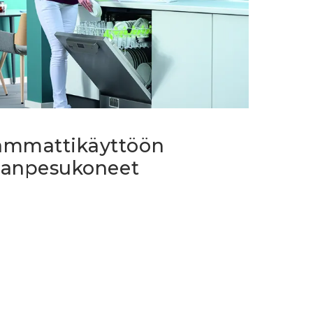
ammattikäyttöön
tianpesukoneet