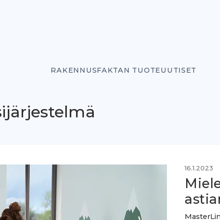
RAKENNUSFAKTAN TUOTEUUTISET
ijärjestelmä
16.1.2023
Miele
asti
MasterLin