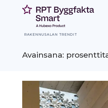
Siirry
sisältöön
RAKENNUSALAN TRENDIT
Avainsana: prosenttit