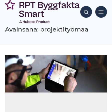
Siirry
sisältöön
Hae sisältöjä
Avainsana: projektityömaa