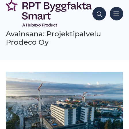
Siirry
sisältöön
Hae sisältöjä
Avainsana: Projektipalvelu
Prodeco Oy