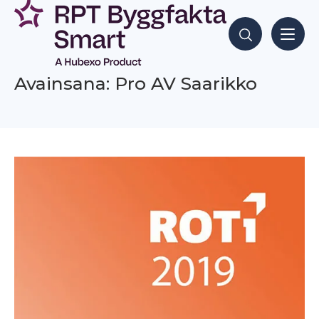
Siirry
sisältöön
Hae sisältöjä
Avainsana: Pro AV Saarikko