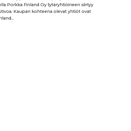
lla Porkka Finland Oy tytäryhtiöineen siirtyy
stivoa. Kaupan kohteena olevat yhtiöt ovat
land...