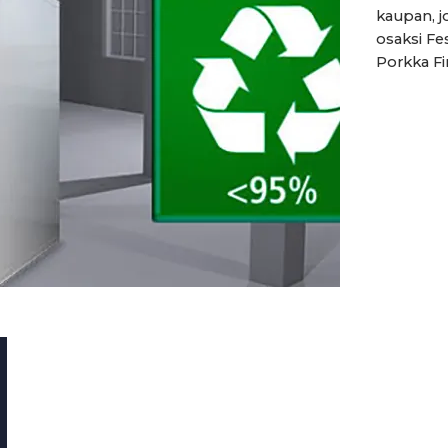
kaupan, jo
osaksi Fe
Porkka Fin