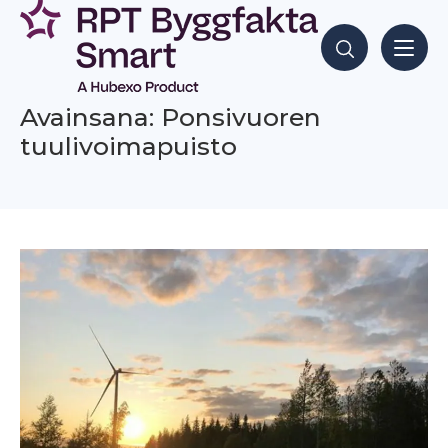
Siirry
sisältöön
Hae sisältöjä
Avainsana: Ponsivuoren
tuulivoimapuisto