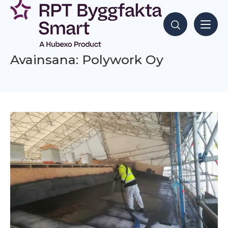
Siirry
sisältöön
Hae sisältöjä
Avainsana: Polywork Oy