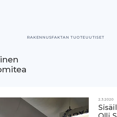
RAKENNUSFAKTAN TUOTEUUTISET
inen
omitea
2.3.2020
Sisäi
Olli