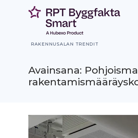
Siirry
sisältöön
RAKENNUSALAN TRENDIT
Avainsana: Pohjoisma
rakentamismääräysk