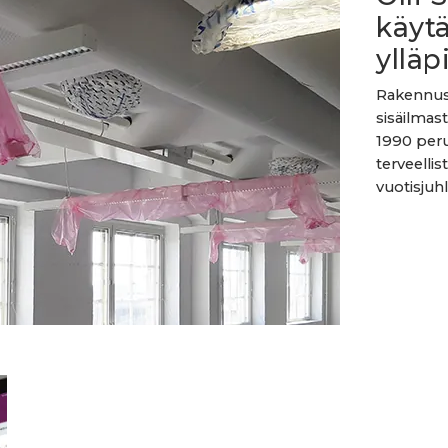
käyt
ylläp
Rakennusm
sisäilmas
1990 peru
terveellis
vuotisjuhl