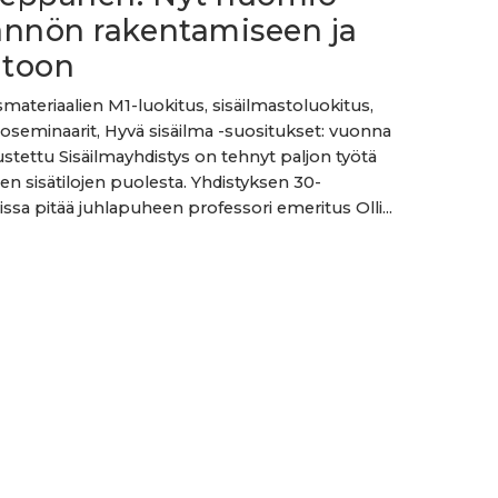
ännön rakentamiseen ja
itoon
ateriaalien M1-luokitus, sisäilmastoluokitus,
toseminaarit, Hyvä sisäilma -suositukset: vuonna
stettu Sisäilmayhdistys on tehnyt paljon työtä
ten sisätilojen puolesta. Yhdistyksen 30-
issa pitää juhlapuheen professori emeritus Olli...