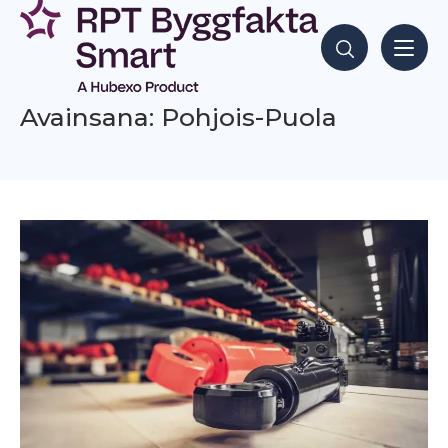
Siirry
sisältöön
Hae sisältöjä
Avainsana: Pohjois-Puola