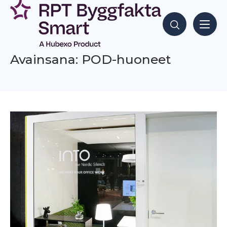
Siirry
sisältöön
Hae sisältöjä
Avainsana: POD-huoneet