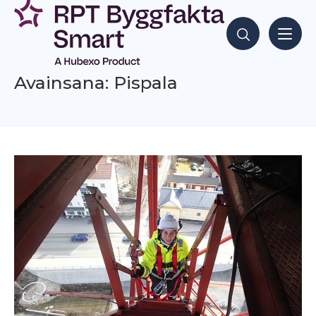
Siirry
sisältöön
Hae sisältöjä
Avainsana: Pispala