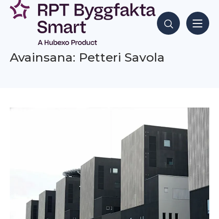
Siirry
sisältöön
Hae sisältöjä
Avainsana: Petteri Savola