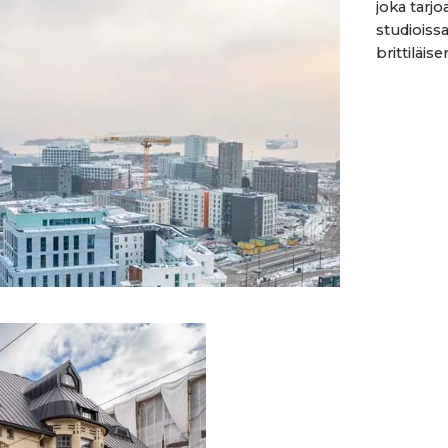
joka tarj
studioiss
brittiläis