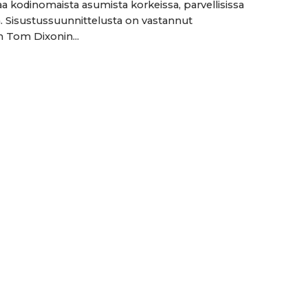
oaa kodinomaista asumista korkeissa, parvellisissa
a. Sisustussuunnittelusta on vastannut
en Tom Dixonin...