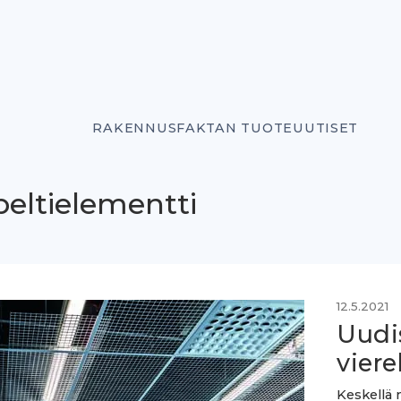
RAKENNUSFAKTAN TUOTEUUTISET
-peltielementti
12.5.2021
Uudis
viere
Keskellä m