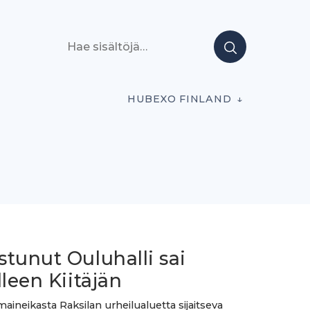
Hae sisältöjä
HUBEXO FINLAND
tunut Ouluhalli sai
lleen Kiitäjän
aineikasta Raksilan urheilualuetta sijaitseva