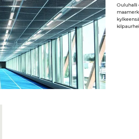
Ouluhalli
maamerkei
kylkeensä 
kilpaurheil