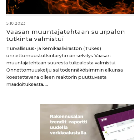
5.10.2023
Vaasan muuntajatehtaan suurpalon
tutkinta valmistui
Turvallisuus- ja kemikaaliviraston (Tukes)
onnettomuustutkintaryhmän selvitys Vaasan
muuntajatehtaan suuresta tulipalosta valmistui.
Onnettomuusketju sai todennäköisimmin alkunsa
koestettavana olleen reaktorin puuttuvasta
maadoituksesta. ...