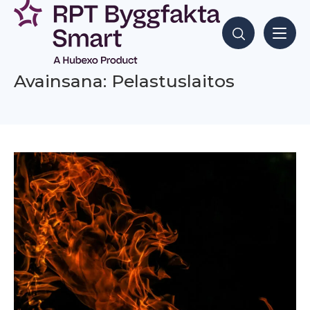
Siirry
sisältöön
Hae sisältöjä
Avainsana: Pelastuslaitos