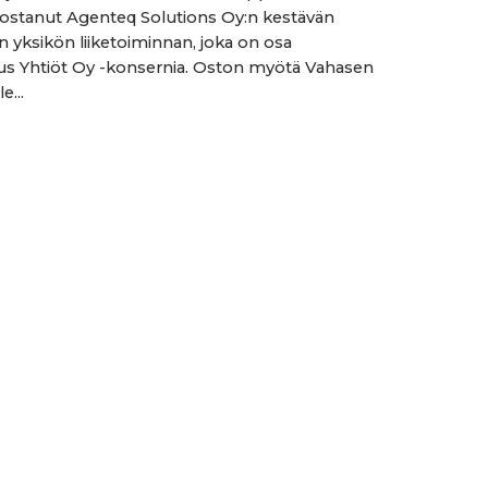
 ostanut Agenteq Solutions Oy:n kestävän
n yksikön liiketoiminnan, joka on osa
s Yhtiöt Oy -konsernia. Oston myötä Vahasen
e...