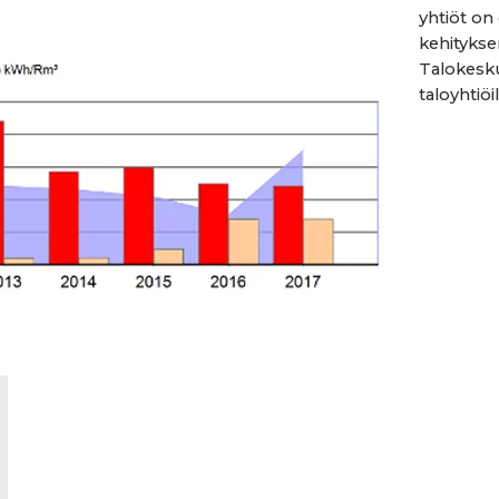
yhtiöt on
kehitykse
Talokesku
taloyhtiöill