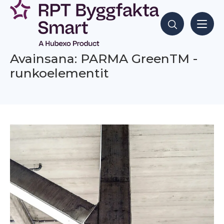
Siirry
sisältöön
Hae sisältöjä
Avainsana: PARMA GreenTM -
runkoelementit