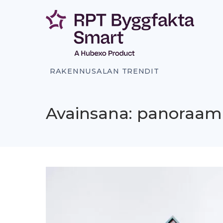
Siirry
sisältöön
RAKENNUSALAN TRENDIT
Avainsana: panoraa