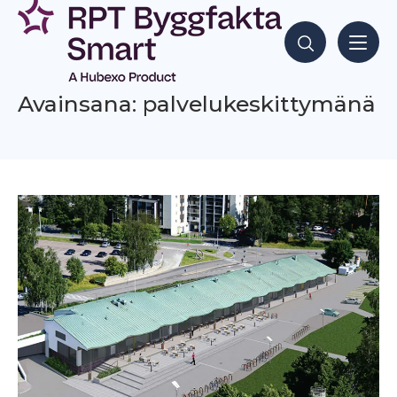
Siirry
sisältöön
Hae sisältöjä
Avainsana: palvelukeskittymänä