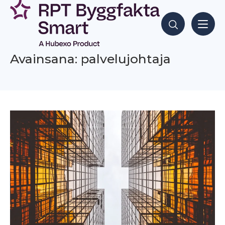
Siirry
sisältöön
Hae sisältöjä
Avainsana: palvelujohtaja