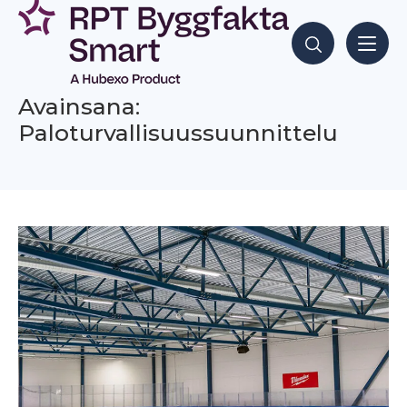
Siirry
sisältöön
Hae sisältöjä
Avainsana:
Paloturvallisuussuunnittelu