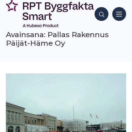
Siirry
sisältöön
Hae sisältöjä
Avainsana: Pallas Rakennus
Päijät-Häme Oy