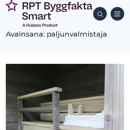
Siirry
sisältöön
Hae sisältöjä
Avainsana: paljunvalmistaja