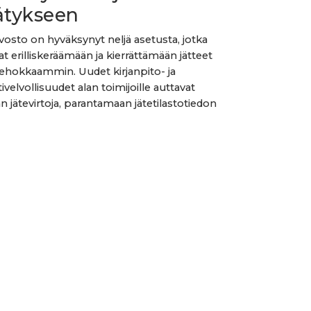
ätykseen
vosto on hyväksynyt neljä asetusta, jotka
at erilliskeräämään ja kierrättämään jätteet
tehokkaammin. Uudet kirjanpito- ja
ivelvollisuudet alan toimijoille auttavat
än jätevirtoja, parantamaan jätetilastotiedon