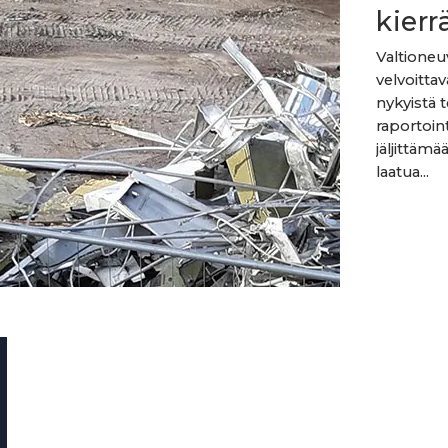
kierr
Valtioneu
velvoittav
nykyistä 
raportoint
jäljittämä
laatua...