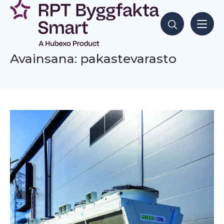
Siirry
sisältöön
Hae sisältöjä
Avainsana: pakastevarasto