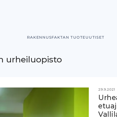
RAKENNUSFAKTAN TUOTEUUTISET
 urheilu­opisto
29.9.2021
Urhea
etuaj
Valli