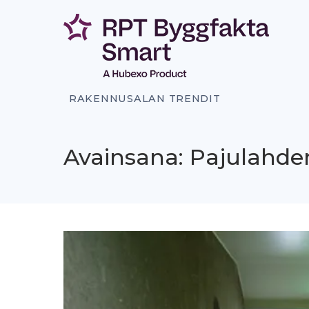
Siirry
sisältöön
RAKENNUSALAN TRENDIT
Avainsana: Pajulahden