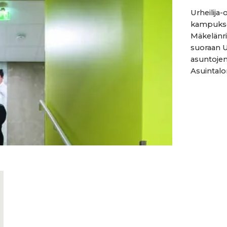
Urheilija-
kampuksel
Mäkelänri
suoraan U
asuntojen 
Asuintalon