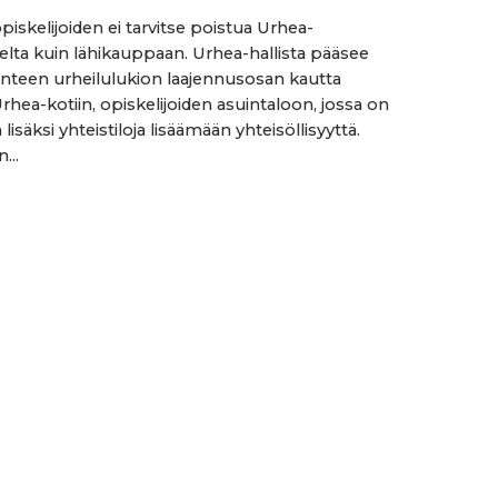
opiskelijoiden ei tarvitse poistua Urhea-
ta kuin lähikauppaan. Urhea-hallista pääsee
nteen urheilulukion laajennusosan kautta
rhea-kotiin, opiskelijoiden asuintaloon, jossa on
lisäksi yhteistiloja lisäämään yhteisöllisyyttä.
...