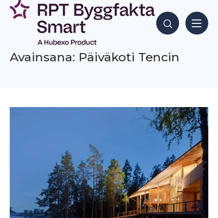
Siirry
sisältöön
Hae sisältöjä
Avainsana: Päiväkoti Tencin