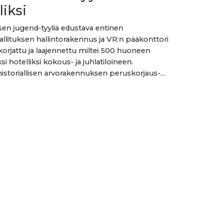
liksi
isen jugend-tyyliä edustava entinen
allituksen hallintorakennus ja VR:n pääkonttori
orjattu ja laajennettu miltei 500 huoneen
i hotelliksi kokous- ja juhlatiloineen.
historiallisen arvorakennuksen peruskorjaus-...