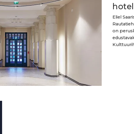
hotel
Eliel Saar
Rautatieh
on perusk
edustavaks
Kulttuuri