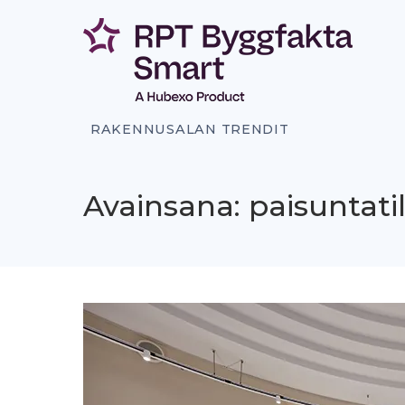
Siirry
sisältöön
RAKENNUSALAN TRENDIT
Avainsana: paisuntati