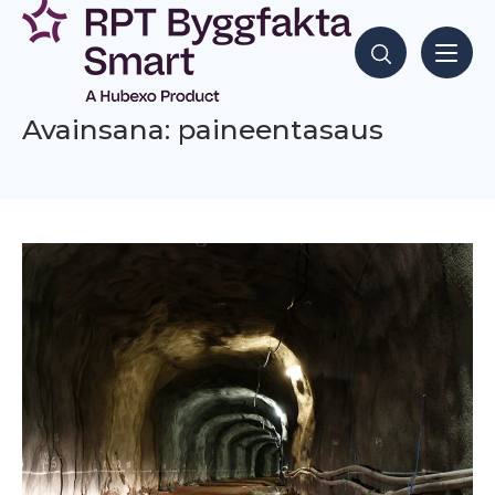
Siirry
sisältöön
Hae sisältöjä
Avainsana: paineentasaus