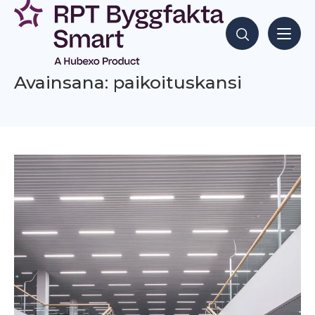
Siirry
sisältöön
Hae sisältöjä
Avainsana: paikoituskansi