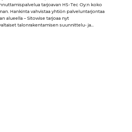
nnuttamispalvelua tarjoavan HS-Tec Oy:n koko
an. Hankinta vahvistaa yhtiön palveluntarjontaa
n alueella – Sitowise tarjoaa nyt
altaiset talonrakentamisen suunnittelu- ja...