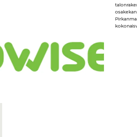
talonrake
osakekann
Pirkanmaa
kokonaisv