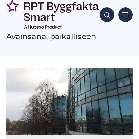
Siirry
sisältöön
Hae sisältöjä
Avainsana: paikalliseen