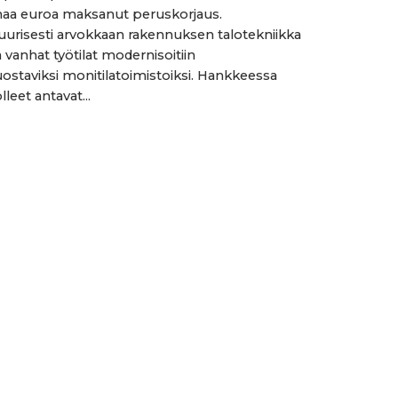
naa euroa maksanut peruskorjaus.
uurisesti arvokkaan rakennuksen talotekniikka
ja vanhat työtilat modernisoitiin
staviksi monitilatoimistoiksi. Hankkeessa
leet antavat...