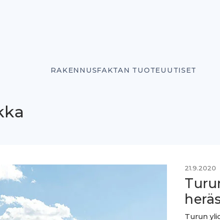
RAKENNUSFAKTAN TUOTEUUTISET
kka
21.9.2020
Turu
herä
Turun yli