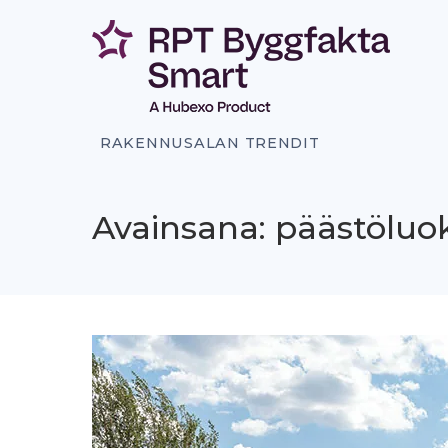
Siirry
sisältöön
RAKENNUSALAN TRENDIT
Avainsana: päästö­luo