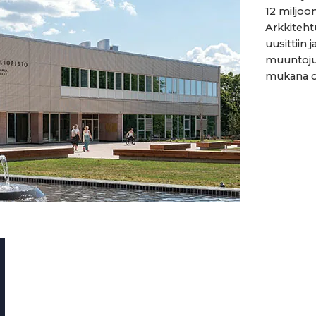
12 miljoo
Arkkiteht
uusittiin 
muuntojuo
mukana ol