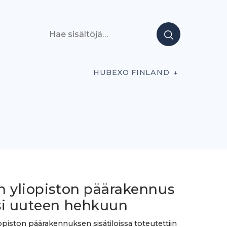
Hae sisältöjä
HUBEXO FINLAND
n yliopiston päärakennus
si uuteen hehkuun
opiston päärakennuksen sisätiloissa toteutettiin