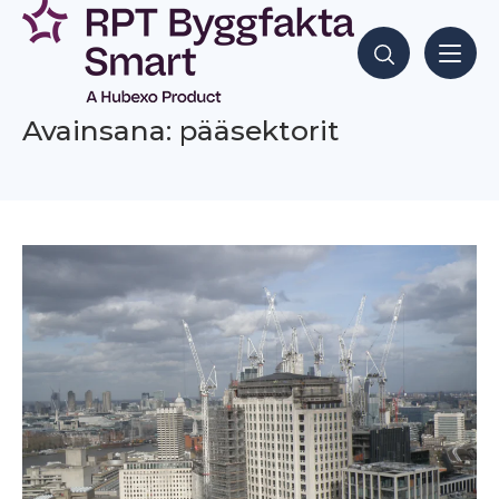
Siirry
sisältöön
Hae sisältöjä
Avainsana: pääsektorit