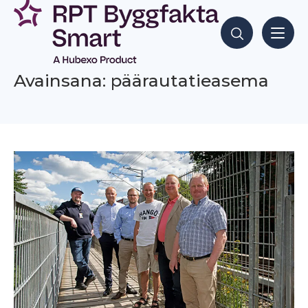
Siirry
sisältöön
Hae sisältöjä
Avainsana: päärautatieasema