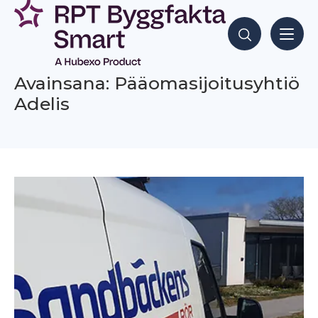
Siirry
sisältöön
Hae sisältöjä
Avainsana: Pääomasijoitusyhtiö
Adelis