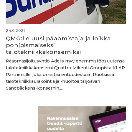
24.6.2021
QMG:lle uusi pääomistaja ja loikka
pohjoismaiseksi
talotekniikkakonserniksi
Pääomasijoitusyhtiö Adelis myy enemmistöosuutensa
talotekniikkakonserni Quattro Mikenti Groupista KLAR
Partnersille, joka omistaa entuudestaan Ruotsissa
talotekniikkaurakointia ja -huoltoa tarjoavan
Sandbäckens-konsernin....